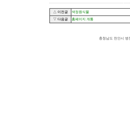
△ 이전글
색정원식물
▽ 다음글
홈페이지 개통
충청남도 천안시 병천면 가전