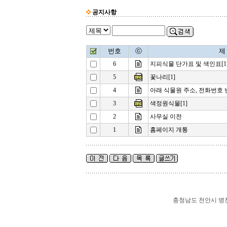
공지사항
번호
ⓒ
제
6
지피식물 단가표 및 색인표[1
5
꽃나리[1]
4
아래 식물원 주소, 전화번호 
3
색정원식물[1]
2
사무실 이전
1
홈페이지 개통
충청남도 천안시 병천면 가전